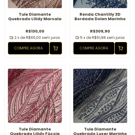
Tule Diamante
Renda Chantilly 3D
Quebrado Lilidy Marsala
Bordada Dolen Marinho
R$130,00
R$309,90
2
x de
R$65,00
sem juros
5
x de
R$61,98
sem juros
COMPRE AGORA
COMPRE AGORA
Tule Diamante
Tule Diamante
Quebrado Lilidy Fúcsia
Quebrado Luxer Marinho