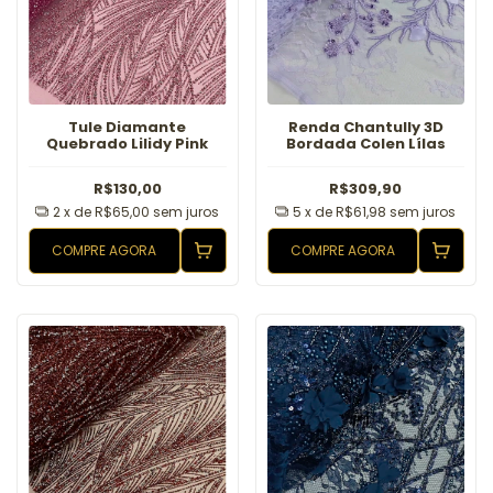
Tule Diamante
Renda Chantully 3D
Quebrado Lilidy Pink
Bordada Colen Lílas
R$130,00
R$309,90
2
x de
R$65,00
sem juros
5
x de
R$61,98
sem juros
COMPRE AGORA
COMPRE AGORA