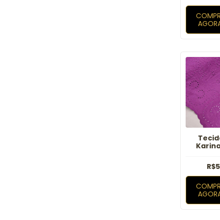
COMPR
AGOR
Tecid
Karina
R$5
COMPR
AGOR