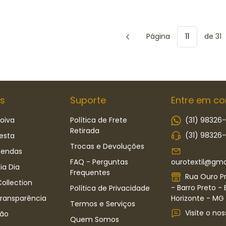
Página
de 31
s
Suporte
Entre em co
oiva
Política de Frete
(31) 98326
Retirada
(31) 98326
esta
Trocas e Devoluções
Rendas
ourotextil@gma
FAQ - Perguntas
ia Dia
Frequentes
Rua Ouro Pr
ollection
- Barro Preto - 
Política de Privacidade
Horizonte - MG -
Transparência
Termos e Serviços
Visite o nos
ão
Quem Somos