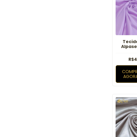
Tecid
Alpase
R$4
COMPR
AGOR