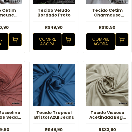
o Cetim
Tecido Veludo
Tecido Cetim
meuse
Bordado Preto
Charmeuse
a Escuro
Champagne
0,90
R$49,90
R$10,90
E
COMPRE
COMPRE
A
AGORA
AGORA
Musseline
Tecido Tropical
Tecido Viscose
de Seda
Bristol Azul Jeans
Acetinada Bege
lha
Claro
9,90
R$49,90
R$33,90