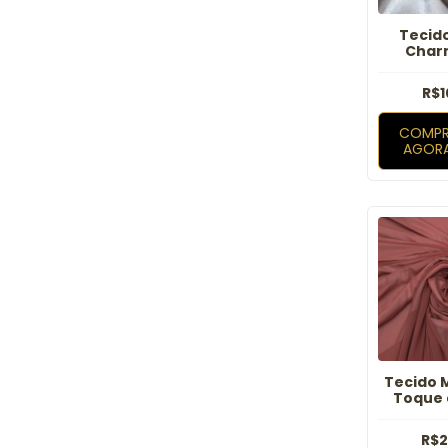
Tecid
Char
Camurc
R$1
COMPR
AGOR
Tecido 
Toque 
Te
R$2