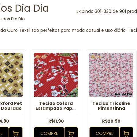
os Dia Dia
Exibindo 301-330 de 901 pro
cidos Dia Dia
da Ouro Têxtil são perfeitos para moda casual e uso diário. Te
xford Pet
Tecido Oxford
Tecido Tricoline
o Dourado
Estampado Papai
Pimentinha
Noel Vermelho
4,90
R$11,90
R$20,90
E
COMPRE
COMPRE