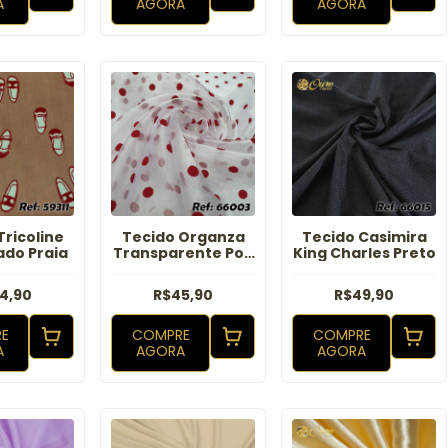
A
AGORA
AGORA
Tricoline
Tecido Organza
Tecido Casimira
do Praia
Transparente Poá
King Charles Preto
Vermelho
4,90
R$45,90
R$49,90
E
COMPRE
COMPRE
A
AGORA
AGORA