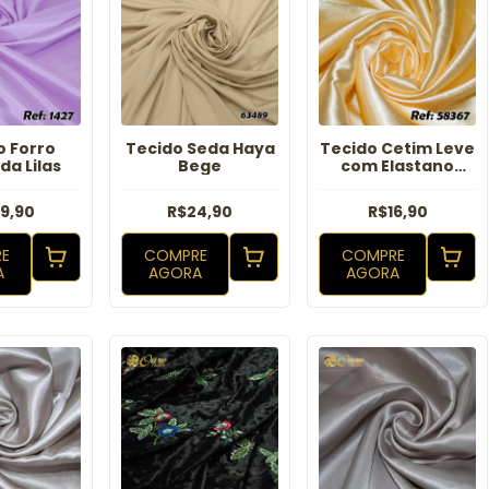
o Forro
Tecido Seda Haya
Tecido Cetim Leve
da Lilas
Bege
com Elastano
Canario
9,90
R$24,90
R$16,90
E
COMPRE
COMPRE
A
AGORA
AGORA