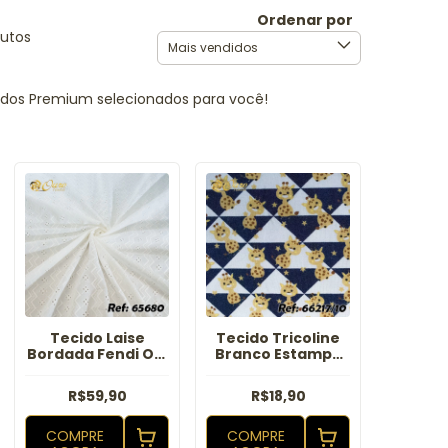
Ordenar por
dutos
cidos Premium selecionados para você!
Tecido Laise
Tecido Tricoline
Bordada Fendi Off
Branco Estampa
White
Gatinho azul
R$59,90
R$18,90
COMPRE
COMPRE