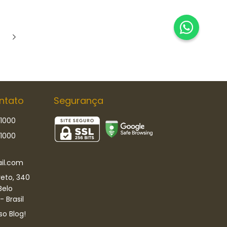
ntato
Segurança
-1000
-1000
il.com
eto, 340
Belo
 Brasil
so Blog!