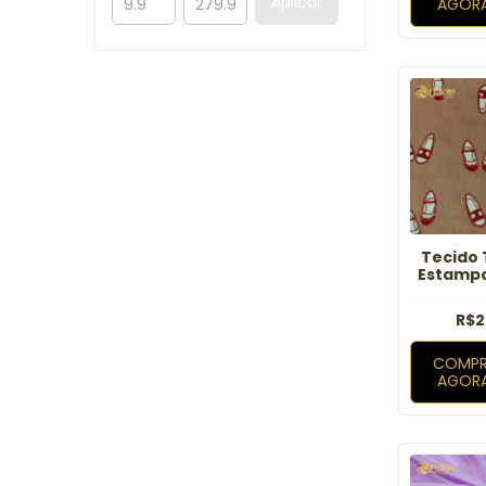
Aplicar
AGOR
Tecido 
Estampa
R$2
COMPR
AGOR