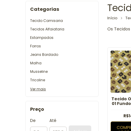
Tecid
Categorias
Início
Te
Tecido Camisaria
Os Tecidos 
Tecidos Alfaiataria
Estampados
Forros
Jeans Bordado
Malha
Musseline
Tricoline
Ver mais
Tecido O
01 Fund
Preço
R$1
De
Até
COMPR