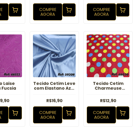
E
COMPRE
COMPRE
A
AGORA
AGORA
o Laise
Tecido Cetim Leve
Tecido Cetim
 Fucsia
com Elastano Azul
Charmeuse
Cobalto
Vermelho Poa
Colorido
9,90
R$16,90
R$12,90
E
COMPRE
COMPRE
A
AGORA
AGORA